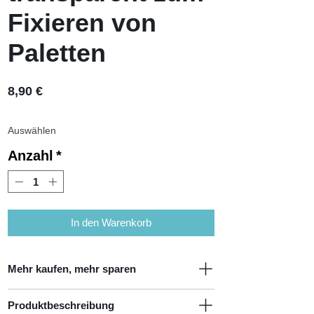
Fixieren von
Paletten
Preis
8,90 €
Anzahl
*
In den Warenkorb
Mehr kaufen, mehr sparen
Produktbeschreibung
Menge
Einzelpreis
Preisnachlass