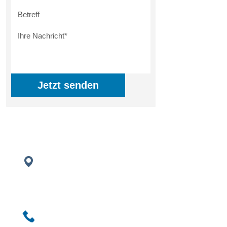
Jetzt senden
STANDORT
Distral e.K. Lager DE-Süd
84318 Johanniskirchen
TELEFON
+49 (0)8564 9799799