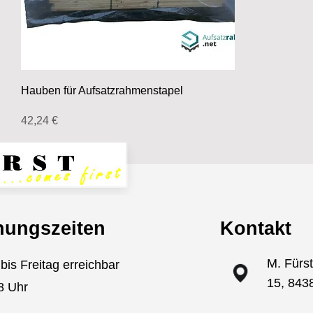
Hauben für Aufsatzrahmenstapel
Preis
42,24 €
nungszeiten
Kontakt
M. Fürs
bis Freitag erreichbar
15, 843
8 Uhr