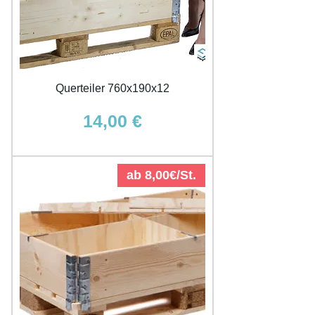
Querteiler 760x190x12
Preis
14,00 €
ab 8,00€/St.