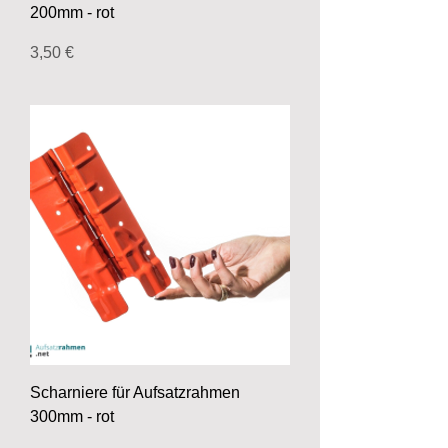
200mm - rot
Preis
3,50 €
Scharniere für Aufsatzrahmen
300mm - rot