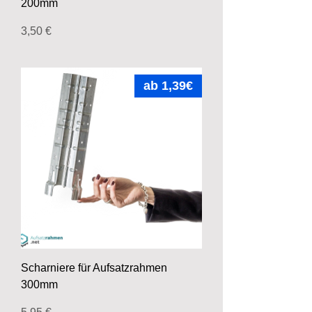
200mm
Preis
3,50 €
ab 1,39€
Scharniere für Aufsatzrahmen
300mm
Preis