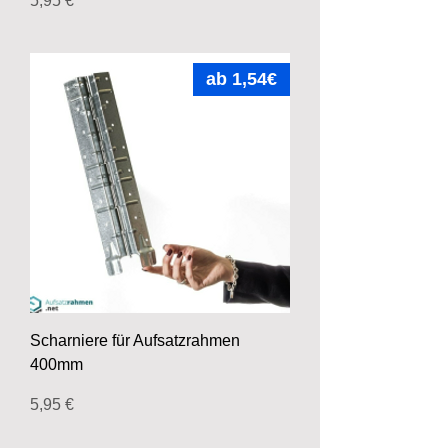
5,95 €
ab 1,54€
Scharniere für Aufsatzrahmen
400mm
Preis
5,95 €