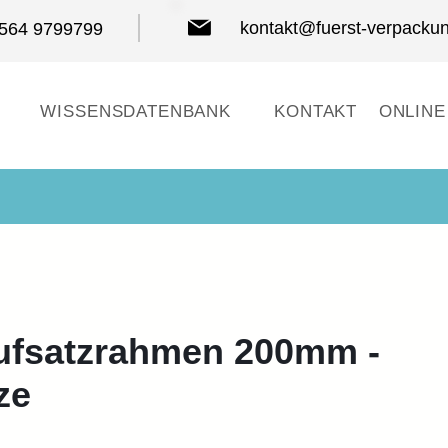
kontakt@fuerst-verpacku
8564 9799799
WISSENSDATENBANK
KONTAKT
ONLINE
Aufsatzrahmen 200mm -
ze