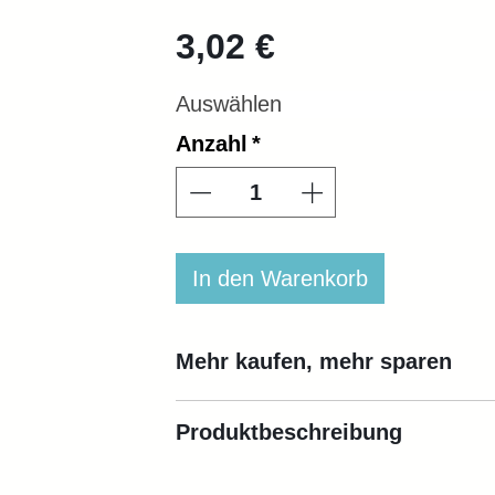
Preis
3,02 €
Auswählen
Anzahl
*
In den Warenkorb
Mehr kaufen, mehr sparen
Produktbeschreibung
Menge
Ein
50 Artikel
€2
Die Scharniere für Aufsatzrahm