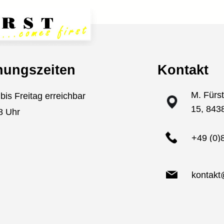
nungszeiten
Kontakt
M. Fürs
bis Freitag erreichbar
15, 843
8 Uhr
+49 (0)
kontakt