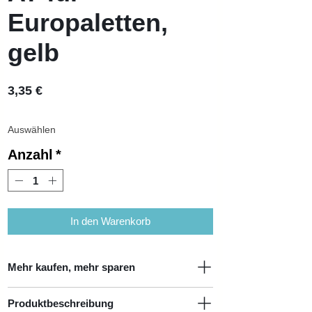
Europaletten,
gelb
Preis
3,35 €
Anzahl
*
In den Warenkorb
Mehr kaufen, mehr sparen
Produktbeschreibung
Menge
Einzelpreis
Preisnachlass