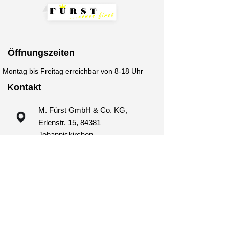
Innenmaß Höhe (cm):
22
Außenmaß Länge (cm):
36 (aufgebaut)
Außenmaß Breite (cm):
36 (aufgebaut)
Öffnungszeiten
Außenmaß Höhe (cm):
23 (aufgebaut)
Montag bis Freitag erreichbar von 8-18 Uhr
Kontakt
Palettenmenge:
1800
M. Fürst GmbH & Co. KG,
Erlenstr. 15, 84381
Johanniskirchen
+49 (0)8564 9799799
kontakt@fuerst-verpackungen.de
Nützliche Links