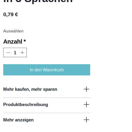
Preis
0,79 €
Anzahl
*
In den Warenkorb
Mehr kaufen, mehr sparen
Produktbeschreibung
Menge
Einzelpreis
Preisnachlass
Marke: ACTIVA
2800 Artikel
€0,69
13% Preisnachlass
Mehr anzeigen
Verpackungseinheit: 30
3600 Artikel
€0,64
19% Preisnachlass
Alle Vorteile auf einen Blick: