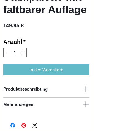
faltbarer Auflage
Preis
149,95 €
Anzahl
*
In den Warenkorb
Produktbeschreibung
MPN: 7350112290978
Mehr anzeigen
Marke: Kongamek
Für stehende und lange Güter. Faltbar.
Verpackungseinheit: 1
Stapelbar.
Gummimatte für Stahlpalette mit faltbarer /